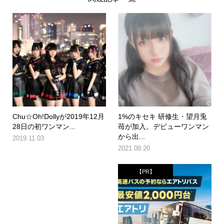
Chu☆Oh!Dollyが2019年12月
1%のキセキ 研修生・望月兎
28日の初ワンマン...
苺が加入。デビューワンマン
から出...
2019.11.03
2021.08.20
【PR】