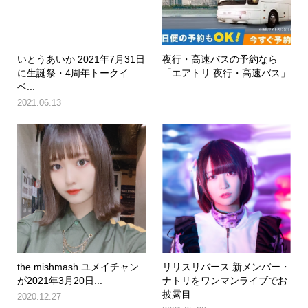
いとうあいか 2021年7月31日
夜行・高速バスの予約なら
に生誕祭・4周年トークイ
「エアトリ 夜行・高速バス」
ベ...
2021.06.13
the mishmash ユメイチャン
リリスリバース 新メンバー・
が2021年3月20日...
ナトリをワンマンライブでお
披露目
2020.12.27