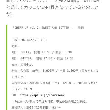
題してかわいらしく、一方夜の2部は「BITTER」
と題してカッコいい内容となっているとのこと
だ。
『CHERR UP vol.2～SWEET AND BITTER～』　詳細

日程：2020年2月2日（日）

時間：

1部 「SWEET」 開場 13:00 / 開演 13:30

2部 「BITTER」 開場 17:00 / 開演 17:30

会場：渋谷Glad

料金：各公演　前売り 3,000円 / 当日 3,500円（両方とも＋1
ドリンク）

先行申込み：2019年12月14日（土） 12:00 ～ 2019年12月17
日（火）23:59

URL：
https://eplus.jp/cherrsee/
※1公演一人4枚まで申込み可能。申込多数の場合は抽選。

直接購入：2019年12月18日（水）〜　