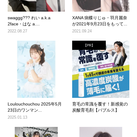
swaggg??? れい a.k.a
XANA 病蝶りじゅ・羽月麗奈
2face・はな a....
が2021年9月23日をもって...
2022.08.27
2021.09.24
【PR】
Loulouchouchou 2025年5月
育毛の常識を覆す！新感覚の
23日のワンマン...
炭酸育毛剤【バブルス】
2025.01.13