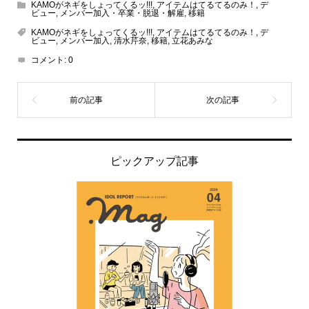
KAMOがネギをしょってくるッ!!!
,
アイテムはてるてるのみ！
,
デ
ビュー
,
メンバー加入・卒業・脱退・解雇
,
移籍
KAMOがネギをしょってくるッ!!!
,
アイテムはてるてるのみ！
,
デ
ビュー
,
メンバー加入
,
清水芹奈
,
移籍
,
立花あみな
コメント:
0
ピックアップ記事