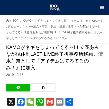
TOP
KAMOがネギをしょってくるッ!!!
,
アイテムはてるてるのみ！
,
デビュー
,
メンバー加入・卒業・脱退・解雇
,
移籍
KAMOがネギをし
ょってくるッ!!! 立花あみなが現体制LAST LIVE終了後事務所移籍。清水芹
奈として『アイテムはてるてるのみ！』に加入
KAMOがネギをしょってくるッ!!! 立花あみ
なが現体制LAST LIVE終了後事務所移籍。清
水芹奈として『アイテムはてるてるの
み！』に加入
2019.12.13
X
Facebook
WeChat
WhatsApp
Gmail
Email
共