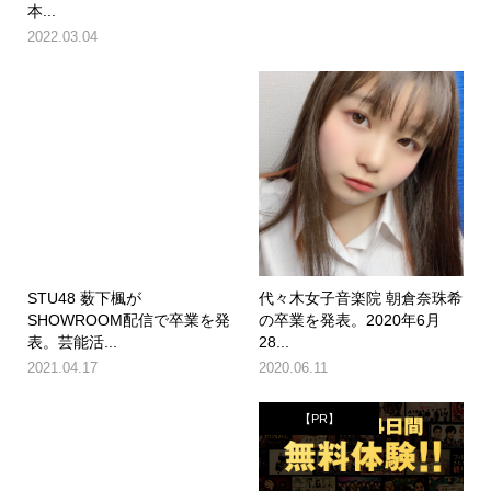
本...
2022.03.04
STU48 薮下楓が
代々木女子音楽院 朝倉奈珠希
SHOWROOM配信で卒業を発
の卒業を発表。2020年6月
表。芸能活...
28...
2021.04.17
2020.06.11
【PR】