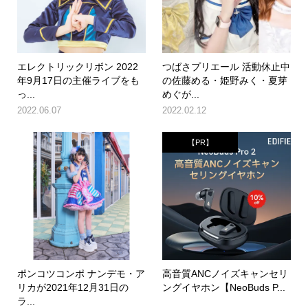
エレクトリックリボン 2022
つばさプリエール 活動休止中
年9月17日の主催ライブをも
の佐藤める・姫野みく・夏芽
っ...
めぐが...
2022.06.07
2022.02.12
【PR】
ポンコツコンポ ナンデモ・ア
高音質ANCノイズキャンセリ
リカが2021年12月31日の
ングイヤホン【NeoBuds P...
ラ...