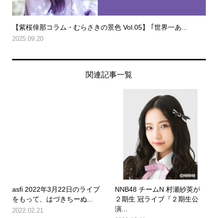
【紫桜倖那コラム・むらさきの景色 Vol.05】 ｢世界一あ...
2025.09.20
関連記事一覧
asfi 2022年3月22日のライブ
NNB48 チームN 村瀬紗英が
をもって、はづきちーぬ...
２期生 冠ライブ『２期生公
演...
2022.02.21