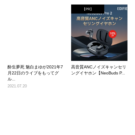
【PR】
酔生夢死 魅白まゆが2021年7
高音質ANCノイズキャンセリ
月22日のライブをもってグ
ングイヤホン【NeoBuds P...
ル...
2021.07.20