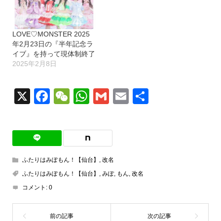
LOVE♡MONSTER 2025
年2月23日の『半年記念ラ
イブ』を持って現体制終了
2025年2月8日
X
Facebook
WeChat
WhatsApp
Gmail
Email
共
有
ふたりはみぽもん！【仙台】
,
改名
ふたりはみぽもん！【仙台】
,
みぽ
,
もん
,
改名
コメント:
0