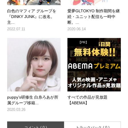
白色のマフィア グループを
愛夢GLTOKYO 制作期間を継
『DINKY JUNK』に改名。
続・ユニット配信も一時中
主...
断。...
2022.07.11
2020.06.14
【PR】
puppy’s研修生 白糸ろあが所
すべての作品が見放題
属グループ移籍...
【ABEMA】
2020.03.26
コメント ( 0 )
トラックバック ( 0 )