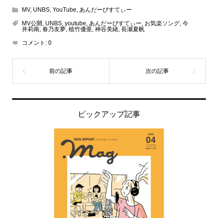
MV
,
UNBS
,
YouTube
,
あんだーびすてぃー
MV公開
,
UNBS
,
youtube
,
あんだーびすてぃー
,
お気楽ソング
,
今
井莉南
,
春乃友夢
,
植竹優亜
,
神谷美緒
,
長瀬夏帆
コメント:
0
ピックアップ記事