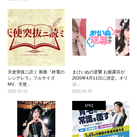
天使突抜ニ読ミ 新曲『終電の
まけいぬの逆襲 お披露目が
シンデレラ』フルサイズ
2020年4月11日に決定。オリ
MV、天使...
ジ...
2020.01.13
2020.03.20
【PR】