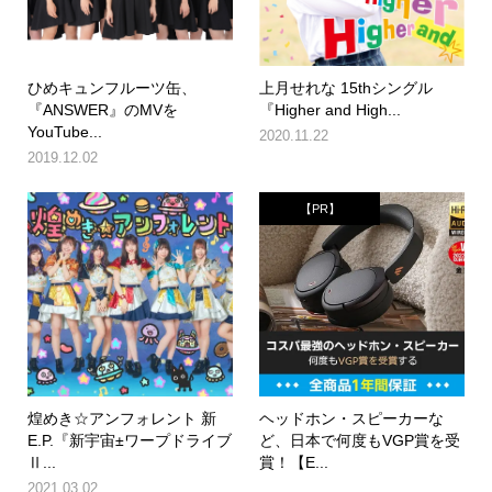
ひめキュンフルーツ缶、
上月せれな 15thシングル
『ANSWER』のMVを
『Higher and High...
YouTube...
2020.11.22
2019.12.02
【PR】
煌めき☆アンフォレント 新
ヘッドホン・スピーカーな
E.P.『新宇宙±ワープドライブ
ど、日本で何度もVGP賞を受
Ⅱ...
賞！【E...
2021.03.02