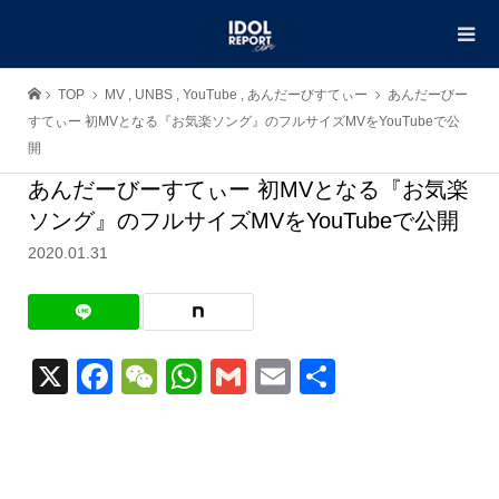
TOP
MV
,
UNBS
,
YouTube
,
あんだーびすてぃー
あんだーびー
すてぃー 初MVとなる『お気楽ソング』のフルサイズMVをYouTubeで公
開
あんだーびーすてぃー 初MVとなる『お気楽
ソング』のフルサイズMVをYouTubeで公開
2020.01.31
X
Facebook
WeChat
WhatsApp
Gmail
Email
共
有