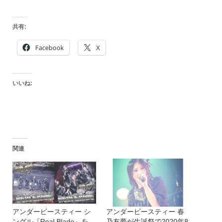
共有:
Facebook
X
いいね:
関連
アンダービースティー シ
アンダービースティー 春
ングル『Real Blade』を
乃友夢が生誕祭で2020年8