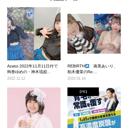
Azatoi 2022年11月11日付で
REBIRTH
南美あいり、
狗巻ゆめの・神木琉婭...
柏木優茉のRe:...
2022.11.12
2020.01.16
【PR】