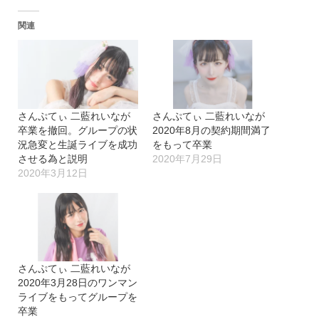
込
関連
み
中…
さんぷてぃ 二藍れいなが
さんぷてぃ 二藍れいなが
卒業を撤回。グループの状
2020年8月の契約期間満了
況急変と生誕ライブを成功
をもって卒業
させる為と説明
2020年7月29日
2020年3月12日
さんぷてぃ 二藍れいなが
2020年3月28日のワンマン
ライブをもってグループを
卒業