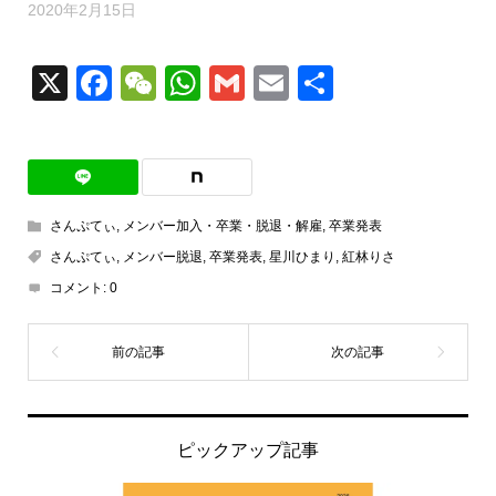
2020年2月15日
X
Facebook
WeChat
WhatsApp
Gmail
Email
共
有
さんぷてぃ
,
メンバー加入・卒業・脱退・解雇
,
卒業発表
さんぷてぃ
,
メンバー脱退
,
卒業発表
,
星川ひまり
,
紅林りさ
コメント:
0
ピックアップ記事