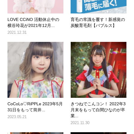
LOVE CCiNO 活動休止中の
育毛の常識を覆す！新感覚の
横谷玲花が2021年12月...
炭酸育毛剤【バブルス】
2021.12.31
CoCoLo♡RiPPLe 2023年5月
きつねでこんコン！ 2022年3
31日をもって筒井...
月末をもって白間ひなのが卒
業...
2023.05.21
2021.11.30