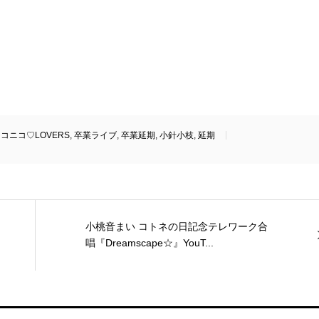
コニコ♡LOVERS
,
卒業ライブ
,
卒業延期
,
小針小枝
,
延期
小桃音まい コトネの日記念テレワーク合
唱『Dreamscape☆』YouT...