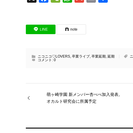
有
LINE
note
ニコニコ♡LOVERS
,
卒業ライブ
,
卒業延期
,
延期
ニ
コメント:
0
萌ヶ崎学園 新メンバー杏べべ加入発表。
オカルト研究会に所属予定