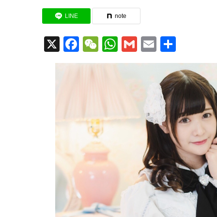
LINE
note
X
Facebook
WeChat
WhatsApp
Gmail
Email
共
有