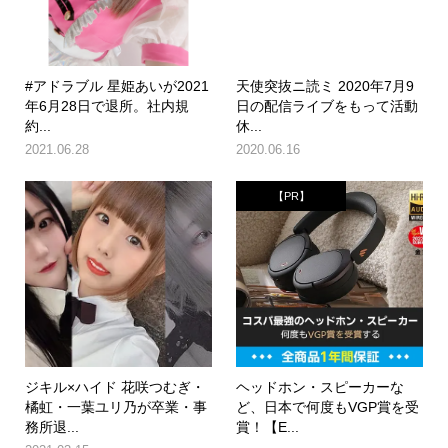
#アドラブル 星姫あいが2021
天使突抜ニ読ミ 2020年7月9
年6月28日で退所。社内規
日の配信ライブをもって活動
約...
休...
2021.06.28
2020.06.16
【PR】
ジキル×ハイド 花咲つむぎ・
ヘッドホン・スピーカーな
橘虹・一葉ユリ乃が卒業・事
ど、日本で何度もVGP賞を受
務所退...
賞！【E...