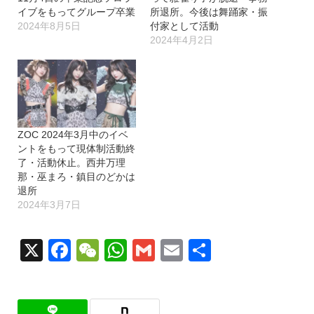
イブをもってグループ卒業
所退所。今後は舞踊家・振
2024年8月5日
付家として活動
2024年4月2日
ZOC 2024年3月中のイベ
ントをもって現体制活動終
了・活動休止。西井万理
那・巫まろ・鎮目のどかは
退所
2024年3月7日
X
Facebook
WeChat
WhatsApp
Gmail
Email
共
有