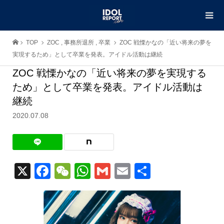
TOP
ZOC
,
事務所退所
,
卒業
ZOC 戦慄かなの「近い将来の夢を
実現するため」として卒業を発表。アイドル活動は継続
ZOC 戦慄かなの「近い将来の夢を実現する
ため」として卒業を発表。アイドル活動は
継続
2020.07.08
X
Facebook
WeChat
WhatsApp
Gmail
Email
共
有