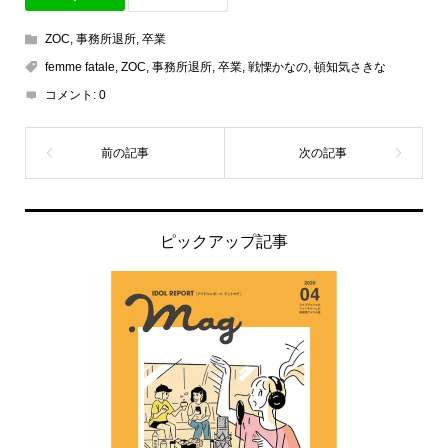
ZOC
,
事務所退所
,
卒業
femme fatale
,
ZOC
,
事務所退所
,
卒業
,
戦慄かなの
,
頓知気さきな
コメント:
0
ピックアップ記事