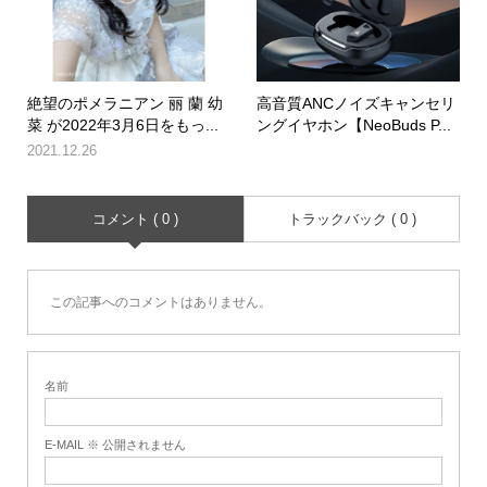
絶望のポメラニアン 丽 蘭 幼
高音質ANCノイズキャンセリ
菜 が2022年3月6日をもっ...
ングイヤホン【NeoBuds P...
2021.12.26
コメント ( 0 )
トラックバック ( 0 )
この記事へのコメントはありません。
名前
E-MAIL ※ 公開されません