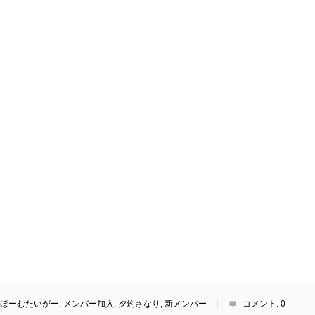
ほーむたいがー
,
メンバー加入
,
夕灼さなり
,
新メンバー
コメント:
0