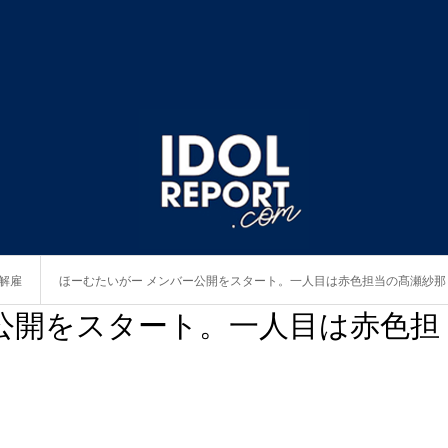
解雇
ほーむたいがー メンバー公開をスタート。一人目は赤色担当の髙瀬紗那
公開をスタート。一人目は赤色担