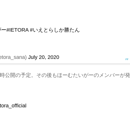
がー
#IETORA
#いえとらしか勝たん
ra_sana)
July 20, 2020
）18時公開の予定。その後もほーむたいがーのメンバーが
ora_official