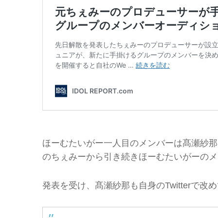
ほーむたいがー一人目のメンバーは髙瀬紗那
のちぇみーから引き続きほーむたいがーのメ
発表を受け、髙瀬紗那も自身のTwitterで