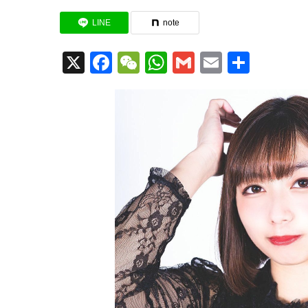
LINE
note
X
Facebook
WeChat
WhatsApp
Gmail
Email
共
有