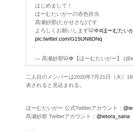
はじめまして！
ほーむたいがーの赤色担当
髙瀬紗那(たかせさな)です
よろしくお願いします🐯🍓
#ほーむたい
pic.twitter.com/G15tJN8DNq
— 髙瀬紗那🐯🍓【ほーむたいがー】 (@ieto
二人目のメンバーは2020年7月21日（火
表されると見込まれる。
ほーむたいがー 公式Twitterアカウント：
@iet
髙瀬紗那 Twitterアカウント：
@ietora_sana