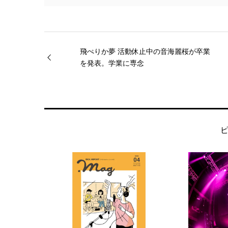
飛ぺりか夢 活動休止中の音海麗桜が卒業
を発表。学業に専念