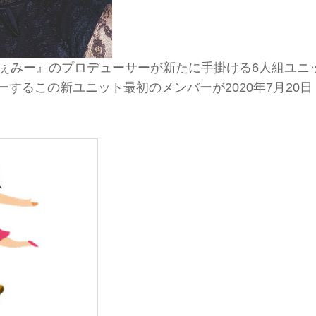
『ちぇみー』のプロデューサーが新たに手掛ける6人組ユニ
ーするこの新ユニット最初のメンバーが2020年7月20日