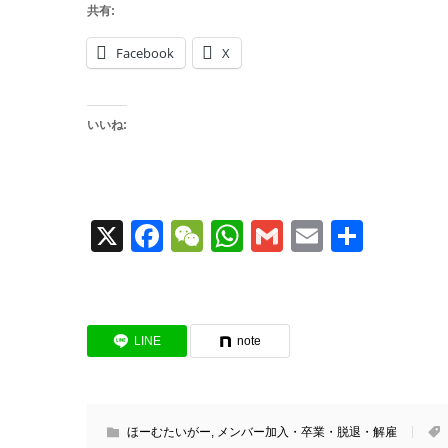
共有:
Facebook
X
いいね:
X
Facebook
WeChat
WhatsApp
Gmail
Email
共
有
LINE
note
ほーむたいがー
,
メンバー加入・卒業・脱退・解雇