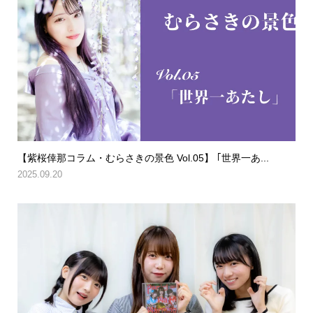
【紫桜倖那コラム・むらさきの景色 Vol.05】 ｢世界一あ...
2025.09.20