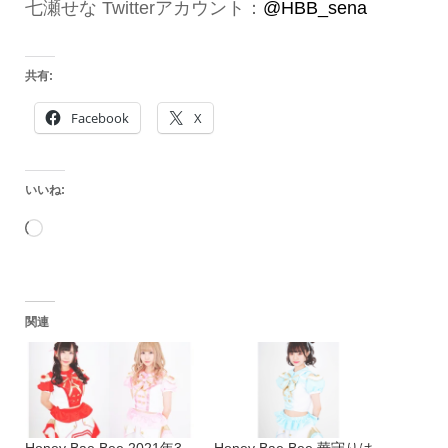
七瀬せな Twitterアカウント：
@HBB_sena
共有:
Facebook
X
いいね:
読
み
込
関連
み
中…