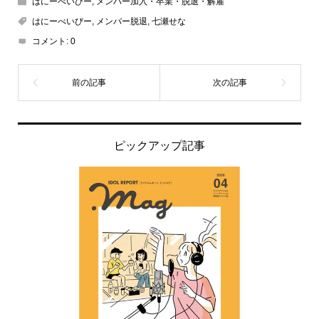
はにーべいびー
,
メンバー加入・卒業・脱退・解雇
はにーべいびー
,
メンバー脱退
,
七瀬せな
コメント:
0
ピックアップ記事