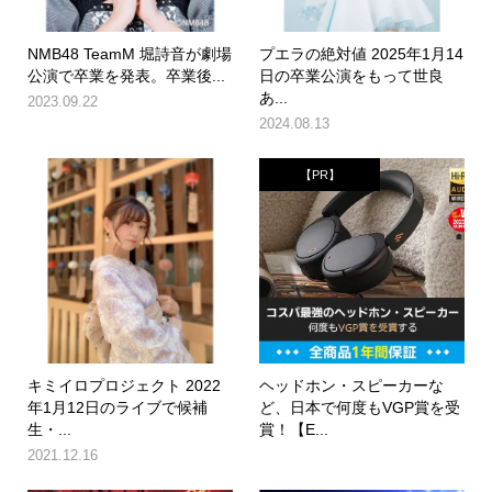
NMB48 TeamM 堀詩音が劇場
プエラの絶対値 2025年1月14
公演で卒業を発表。卒業後...
日の卒業公演をもって世良
あ...
2023.09.22
2024.08.13
【PR】
キミイロプロジェクト 2022
ヘッドホン・スピーカーな
年1月12日のライブで候補
ど、日本で何度もVGP賞を受
生・...
賞！【E...
2021.12.16