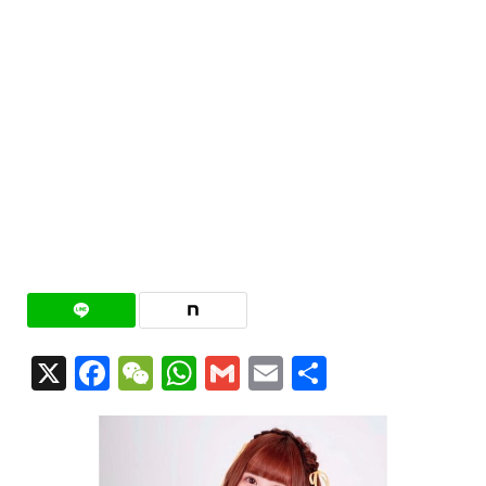
X
Facebook
WeChat
WhatsApp
Gmail
Email
共
有