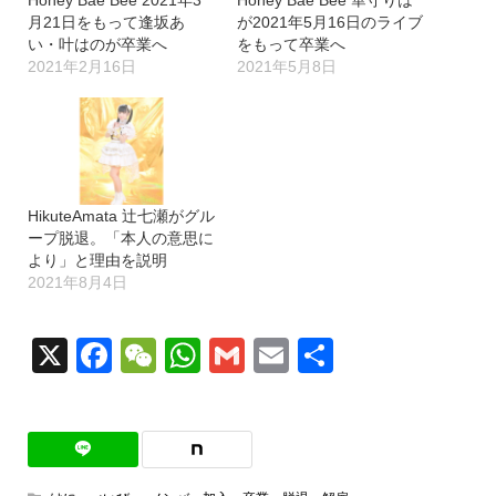
Honey Bae Bee 2021年3
Honey Bae Bee 華守りは
月21日をもって逢坂あ
が2021年5月16日のライブ
い・叶はのが卒業へ
をもって卒業へ
2021年2月16日
2021年5月8日
HikuteAmata 辻七瀬がグル
ープ脱退。「本人の意思に
より」と理由を説明
2021年8月4日
X
Facebook
WeChat
WhatsApp
Gmail
Email
共
有