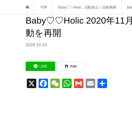
TOP
Baby♡♡Holic
,
活動休止／活動再開
B
Baby♡♡Holic 202
動を再開
2020.10.23
LINE
note
X
Facebook
WeChat
WhatsApp
Gmail
Email
共
有