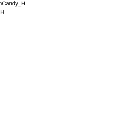
nCandy_H
_H