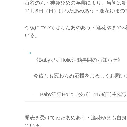
苺谷のん・神楽ひめの卒業により、当初は新
11月8日（日）はわたあめあう・逢花ゆまの
今後についてはわたあめあう・逢花ゆまの2
いる。
《Baby♡♡Holic活動再開のお知らせ》
今後とも変わらぬ応援をよろしくお願い
— Baby♡♡Holic［公式］11/8(日)主催ワン
発表を受けてわたあめあう・逢花ゆまも自身のTw
ている。