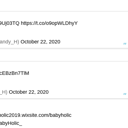
lV9Uj03TQ
https://t.co/o9opWLDhyY
andy_H)
October 22, 2020
co/cEBzBn7TlM
_H)
October 22, 2020
holic2019.wixsite.com/babyholic
byHolic_