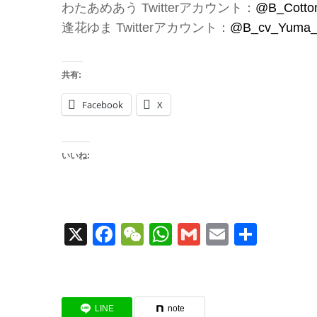
わたあめあう Twitterアカウント：
@B_Cotto
逢花ゆま Twitterアカウント：
@B_cv_Yuma
共有:
Facebook
X
いいね:
X
Facebook
WeChat
WhatsApp
Gmail
Email
共
有
LINE
note