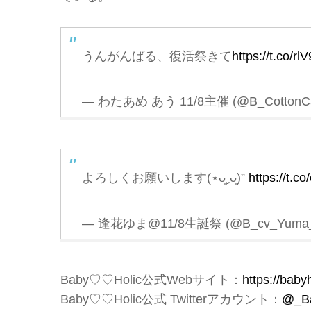
うんがんばる、復活祭きて
https://t.co/r
— わたあめ あう 11/8主催 (@B_CottonC
よろしくお願いします(⋆ᴗ͈ˬᴗ͈)”
https://t.
— 逢花ゆま@11/8生誕祭 (@B_cv_Yuma
Baby♡♡Holic公式Webサイト：
https://baby
Baby♡♡Holic公式 Twitterアカウント：
@_Ba