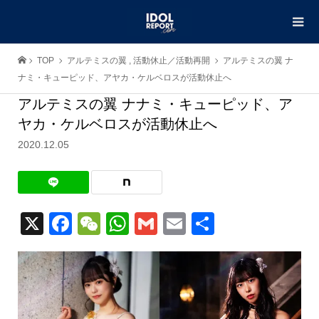
TOP
アルテミスの翼
,
活動休止／活動再開
アルテミスの翼 ナ
ナミ・キューピッド、アヤカ・ケルベロスが活動休止へ
アルテミスの翼 ナナミ・キューピッド、ア
ヤカ・ケルベロスが活動休止へ
2020.12.05
X
Facebook
WeChat
WhatsApp
Gmail
Email
共
有