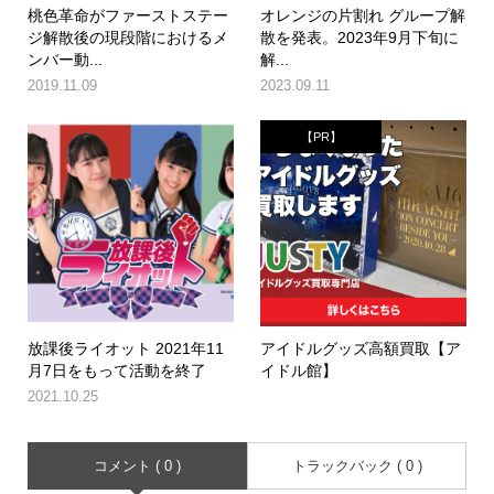
桃色革命がファーストステー
オレンジの片割れ グループ解
ジ解散後の現段階におけるメ
散を発表。2023年9月下旬に
ンバー動...
解...
2019.11.09
2023.09.11
【PR】
放課後ライオット 2021年11
アイドルグッズ高額買取【ア
月7日をもって活動を終了
イドル館】
2021.10.25
コメント ( 0 )
トラックバック ( 0 )