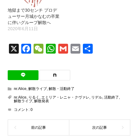
地獄まで30センチ プロデ
ューサー月城かなむの卒業
に伴いグループ解散へ
2020年6月11日
X
Facebook
WeChat
WhatsApp
Gmail
Email
共
有
re:Alice
,
解散ライブ
,
解散・活動終了
re:Alice
,
りるく
,
エミリア・レニャ・クヴァレ
,
リデル
,
活動終了
,
解散ライブ
,
解散発表
コメント:
0