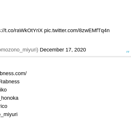
s://t.co/raWkOtYriX
pic.twitter.com/8zwEMfTq4n
zono_miyuri)
December 17, 2020
abness.com/
Rabness
iko
honoka
ico
miyuri