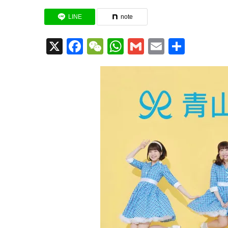
LINE
note
X
Facebook
WeChat
WhatsApp
Gmail
Email
共
有