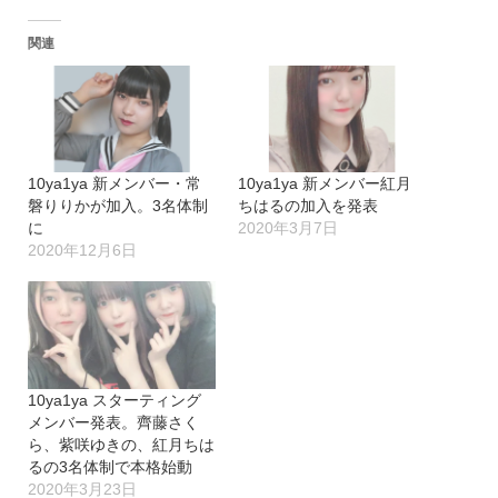
込
関連
み
中…
10ya1ya 新メンバー・常
10ya1ya 新メンバー紅月
磐りりかが加入。3名体制
ちはるの加入を発表
に
2020年3月7日
2020年12月6日
10ya1ya スターティング
メンバー発表。齊藤さく
ら、紫咲ゆきの、紅月ちは
るの3名体制で本格始動
2020年3月23日