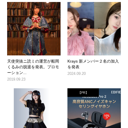
天使突抜ニ読ミの運営が船岡
Krays 新メンバー２名の加入
くるみの脱退を発表。プロモ
を発表
ーション...
2024.09.20
2019.09.23
【PR】