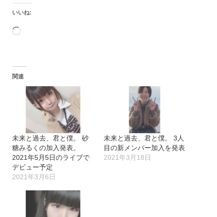
いいね:
読
み
込
関連
み
中…
未来と過去、君と僕。 砂
未来と過去、君と僕。 3人
糖みるくの加入発表。
目の新メンバー加入を発表
2021年5月5日のライブで
2021年3月18日
デビュー予定
2021年3月6日