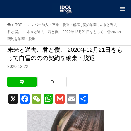
TOP
メンバー加入・卒業・脱退・解雇
,
契約破棄
,
未来と過去、
君と僕。
未来と過去、君と僕。 2020年12月21日をもって白雪ののの
契約を破棄・脱退
未来と過去、君と僕。 2020年12月21日をも
って白雪ののの契約を破棄・脱退
2020.12.22
X
Facebook
WeChat
WhatsApp
Gmail
Email
共
有