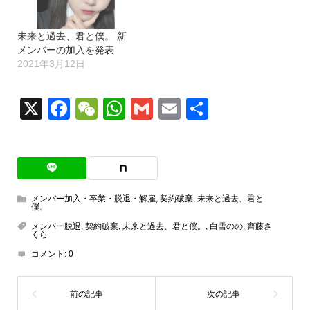
未来と過去、君と僕。 新
メンバーの加入を発表
2021年3月12日
X
Facebook
WeChat
WhatsApp
Gmail
Email
共
有
メンバー加入・卒業・脱退・解雇
,
契約破棄
,
未来と過去、君と
僕。
メンバー脱退
,
契約破棄
,
未来と過去、君と僕。
,
白雪のの
,
齊藤さ
くら
コメント:
0