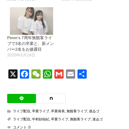
Pimm’s 7周年無観客ライ
ブで3名の卒業と、新メン
バー2名をお披露目
2020年5月24日
X
Facebook
WeChat
WhatsApp
Gmail
Email
共
有
ライブ配信
,
卒業ライブ
,
卒業発表
,
無観客ライブ
,
迷ゐゴ
ライブ配信
,
中村紗由紀
,
卒業ライブ
,
無観客ライブ
,
迷ゐゴ
コメント:
0