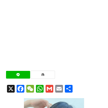
X
Facebook
WeChat
WhatsApp
Gmail
Email
共
有