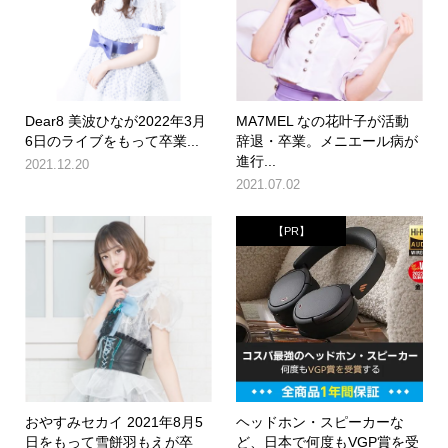
Dear8 美波ひなが2022年3月
MA7MEL なの花叶子が活動
6日のライブをもって卒業...
辞退・卒業。メニエール病が
進行...
2021.12.20
2021.07.02
【PR】
おやすみセカイ 2021年8月5
ヘッドホン・スピーカーな
日をもって雪餅羽もえが卒
ど、日本で何度もVGP賞を受