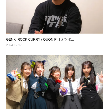
GENKI ROCK CURRY / QUON P オオツボ...
2024.12.17