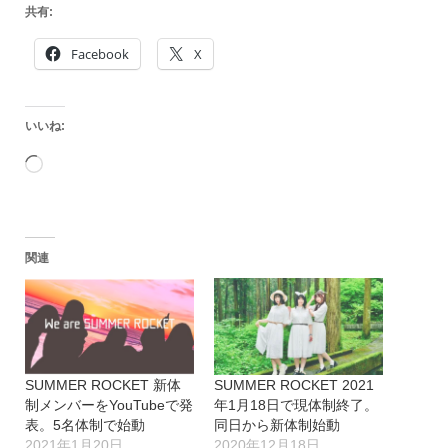
共有:
Facebook
X
いいね:
読
み
込
関連
み
中…
SUMMER ROCKET 新体
SUMMER ROCKET 2021
制メンバーをYouTubeで発
年1月18日で現体制終了。
表。5名体制で始動
同日から新体制始動
2021年1月20日
2020年12月18日