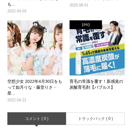
も...
2020.08.01
2022.04.03
【PR】
空想少女 2022年4月30日をも
育毛の常識を覆す！新感覚の
って如月りな・藤堂りさ・
炭酸育毛剤【バブルス】
星...
2022.04.21
コメント ( 0 )
トラックバック ( 0 )