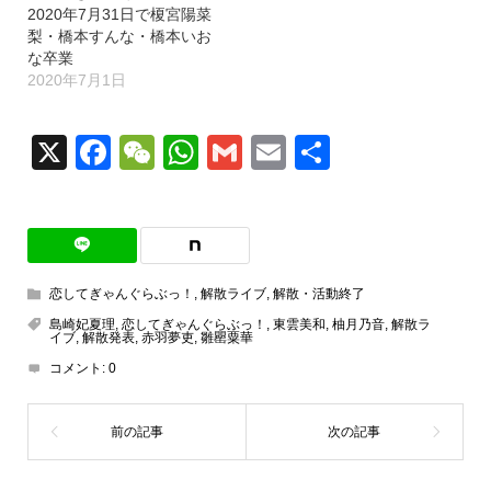
2020年7月31日で榎宮陽菜
梨・橋本すんな・橋本いお
な卒業
2020年7月1日
X
Facebook
WeChat
WhatsApp
Gmail
Email
共
有
恋してぎゃんぐらぶっ！
,
解散ライブ
,
解散・活動終了
島崎妃夏理
,
恋してぎゃんぐらぶっ！
,
東雲美和
,
柚月乃音
,
解散ラ
イブ
,
解散発表
,
赤羽夢吏
,
雛罌粟華
コメント:
0