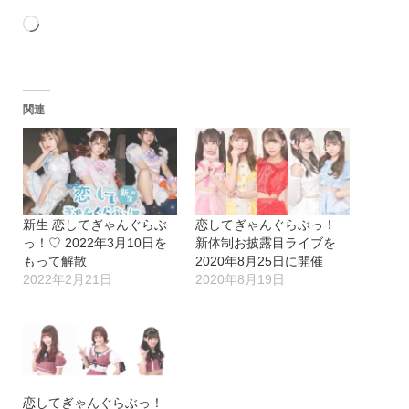
読
み
込
関連
み
中…
新生 恋してぎゃんぐらぶ
恋してぎゃんぐらぶっ！
っ！♡ 2022年3月10日を
新体制お披露目ライブを
もって解散
2020年8月25日に開催
2022年2月21日
2020年8月19日
恋してぎゃんぐらぶっ！