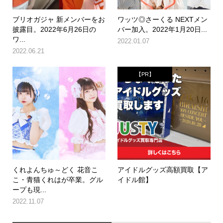
ブリオガジャ 新メンバーをお
ワッツ◎さーくる NEXTメン
披露目。2022年6月26日の
バー加入。2022年1月20日...
ワ...
2022.01.07
2022.06.21
【PR】
くれよんちゅ～どく 花音こ
アイドルグッズ高額買取【ア
こ・青猫くれはが卒業。グル
イドル館】
ープも現...
2022.11.07