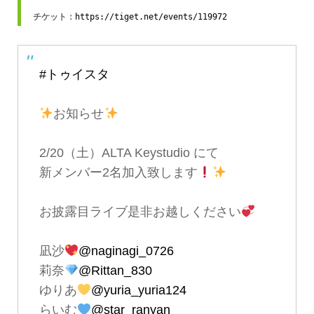
チケット：
https://tiget.net/events/119972 
#トゥイスタ
お知らせ
2/20（土）ALTA Keystudio にて
新メンバー2名加入致します
お披露目ライブ是非お越しください
凪沙
@naginagi_0726
莉奈
@Rittan_830
ゆりあ
@yuria_yuria124
らいむ
@star_ranyan