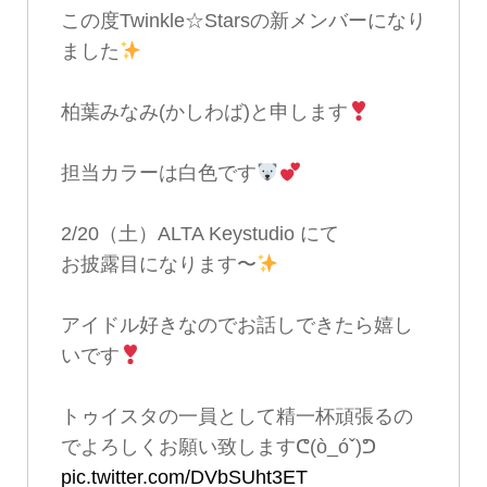
この度Twinkle☆Starsの新メンバーになり
ました
柏葉みなみ(かしわば)と申します
担当カラーは白色です
2/20（土）ALTA Keystudio にて
お披露目になります〜
アイドル好きなのでお話しできたら嬉し
いです
トゥイスタの一員として精一杯頑張るの
でよろしくお願い致しますᕦ(ò_óˇ)ᕤ
pic.twitter.com/DVbSUht3ET