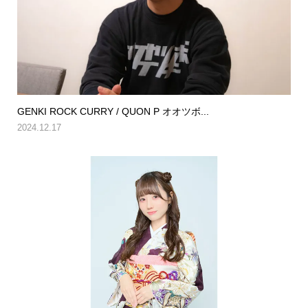
GENKI ROCK CURRY / QUON P オオツボ...
2024.12.17