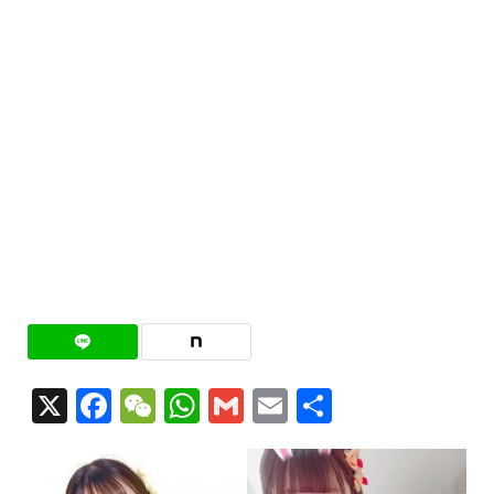
X
Facebook
WeChat
WhatsApp
Gmail
Email
共
有