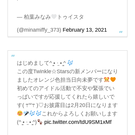
— 柏葉みなみ
トゥイスタ
(@minamiffy_373)
February 13, 2021
はじめまして^ ̳• ·̫ • ̳^
この度Twinkle☆Starsの新メンバーになり
ましたオレンジ色担当日向未夢です
初めてのアイドル活動で不安や緊張でい
っぱいですが応援してくれたら嬉しいで
す( ߹꒳߹ )♡お披露目は2月20日になります
これからよろしくお願いします
(^ ̳• ·̫ • ̳^)
pic.twitter.com/tdU9SM1xMf