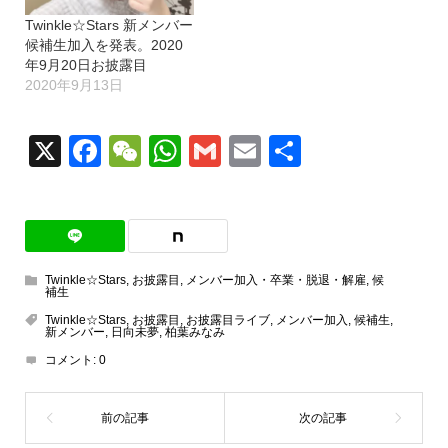
Twinkle☆Stars 新メンバー
候補生加入を発表。2020
年9月20日お披露目
2020年9月13日
X
Facebook
WeChat
WhatsApp
Gmail
Email
共
有
Twinkle☆Stars
,
お披露目
,
メンバー加入・卒業・脱退・解雇
,
候
補生
Twinkle☆Stars
,
お披露目
,
お披露目ライブ
,
メンバー加入
,
候補生
,
新メンバー
,
日向未夢
,
柏葉みなみ
コメント:
0