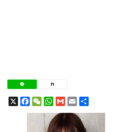
X
Facebook
WeChat
WhatsApp
Gmail
Email
共
有