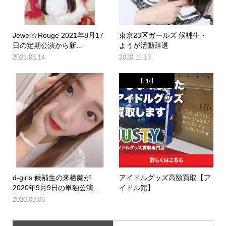
Jewel☆Rouge 2021年8月17
東京23区ガールズ 候補生・
日の定期公演から新...
ようが活動辞退
2021.08.14
2020.11.13
【PR】
d-girls 候補生の来栖蘭が
アイドルグッズ高額買取【ア
2020年9月9日の単独公演...
イドル館】
2020.09.06