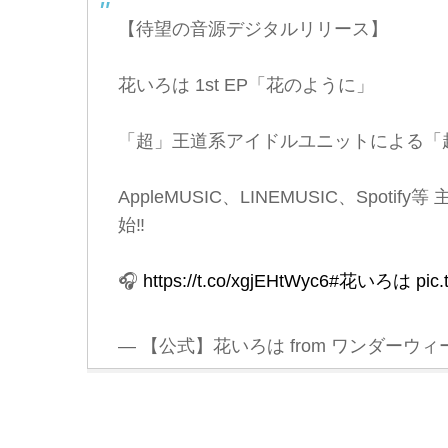
【待望の音源デジタルリリース】
花いろは 1st EP「花のように」
「超」王道系アイドルユニットによる「
AppleMUSIC、LINEMUSIC、Spot
始‼️
🎧
https://t.co/xgjEHtWyc6
#花いろは
pic
— 【公式】花いろは from ワンダーウィード 