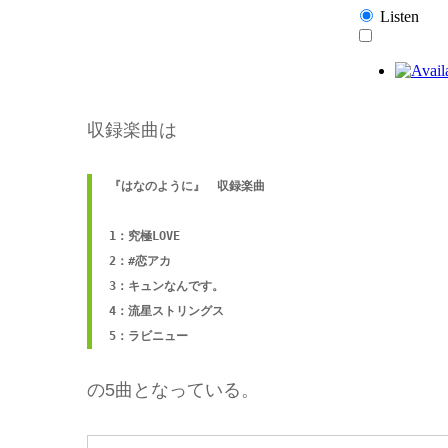
収録楽曲は
『はなのように』　収録楽曲

1：究極LOVE

2：#恋アカ

3：キュンなんです。

4：流星ストリングス

5：ラビニュー
の5曲となっている。