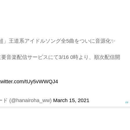
超」王道系アイドルソング全5曲をついに音源化✨
ify等 主要音楽配信サービスにて3/16 0時より、順次配信開
.twitter.com/tUy5vWWQJ4
(@hanairoha_ww)
March 15, 2021