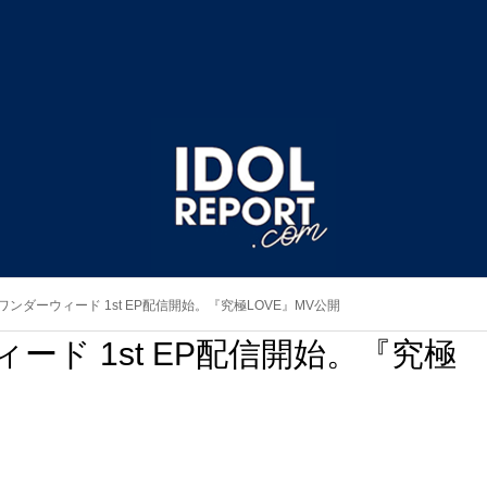
m ワンダーウィード 1st EP配信開始。『究極LOVE』MV公開
ィード 1st EP配信開始。『究極