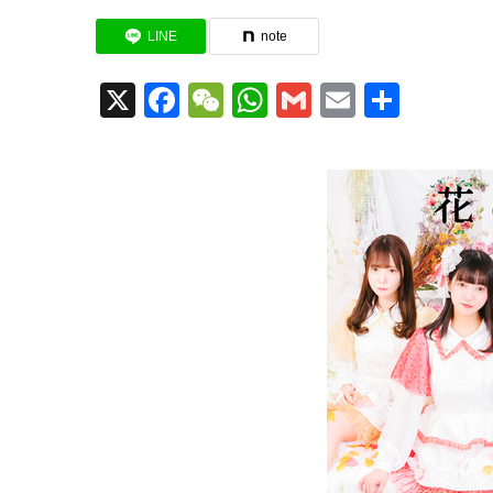
LINE
note
X
Facebook
WeChat
WhatsApp
Gmail
Email
共
有