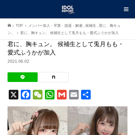
TOP
メンバー加入・卒業・脱退・解雇
,
候補生
,
君に、胸キュ
ン。
君に、胸キュン。 候補生として兎月もも・愛式ふうかが加入
君に、胸キュン。 候補生として兎月もも・
愛式ふうかが加入
2021.06.02
X
Facebook
WeChat
WhatsApp
Gmail
Email
共
有