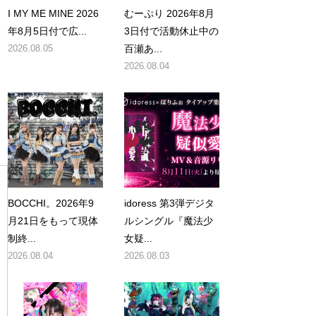
I MY ME MINE 2026
むーぷり 2026年8月
年8月5日付で広...
3日付で活動休止中の
2026.08.05
百瀬あ...
2026.08.04
自
BOCCHI。2026年9
idoress 第3弾デジタ
月21日をもって現体
ルシングル『魔法少
制終...
女疑...
2026.08.04
2026.08.03