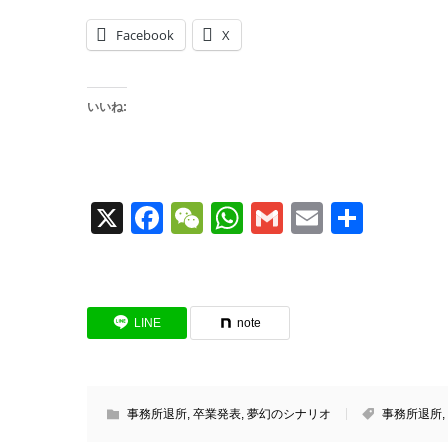
Facebook
X
いいね:
X
Facebook
WeChat
WhatsApp
Gmail
Email
共
有
LINE
note
事務所退所
,
卒業発表
,
夢幻のシナリオ
事務所退所
,