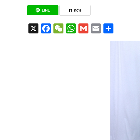
LINE
note
X
Facebook
WeChat
WhatsApp
Gmail
Email
共
有