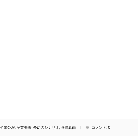
卒業公演
,
卒業発表
,
夢幻のシナリオ
,
菅野真由
コメント:
0