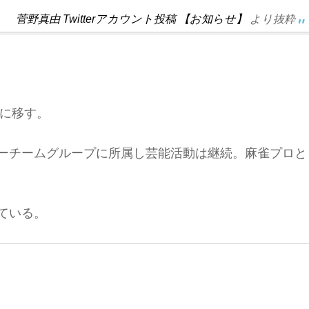
菅野真由 Twitterアカウント投稿 【お知らせ】
より抜粋
に移す。
エーチームグループに所属し芸能活動は継続。麻雀プロと
している。