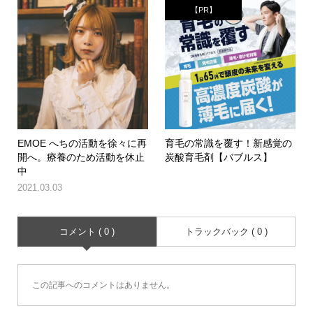
【PR】
EMOE へちの活動を徐々に再
育毛の常識を覆す！新感覚の
開へ。療養のため活動を休止
炭酸育毛剤【バブルス】
中
2021.03.03
コメント ( 0 )
トラックバック ( 0 )
この記事へのコメントはありません。