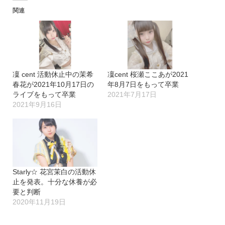
関連
凜 cent 活動休止中の茉希
凜cent 桜瀬ここあが2021
春花が2021年10月17日の
年8月7日をもって卒業
ライブをもって卒業
2021年7月17日
2021年9月16日
Starly☆ 花宮茉白の活動休
止を発表。十分な休養が必
要と判断
2020年11月19日