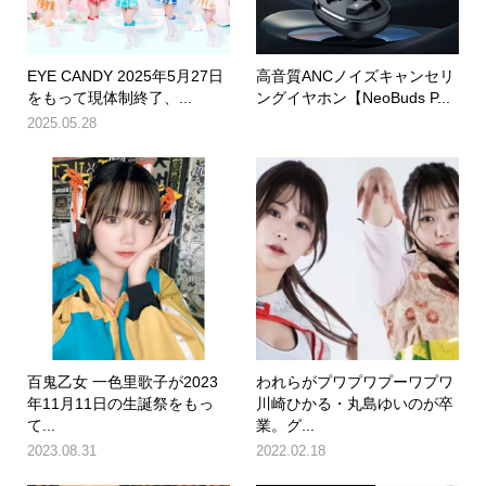
EYE CANDY 2025年5月27日
高音質ANCノイズキャンセリ
をもって現体制終了、...
ングイヤホン【NeoBuds P...
2025.05.28
百鬼乙女 一色里歌子が2023
われらがプワプワプーワプワ
年11月11日の生誕祭をもっ
川崎ひかる・丸島ゆいのが卒
て...
業。グ...
2023.08.31
2022.02.18