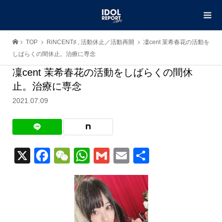
TOP
RiNCENT♯
,
活動休止／活動再開
凜cent 茉希春花の活動を
しばらくの間休止。治療に専念
凜cent 茉希春花の活動をしばらくの間休
止。治療に専念
2021.07.09
X
Facebook
WeChat
WhatsApp
Gmail
Email
共
有