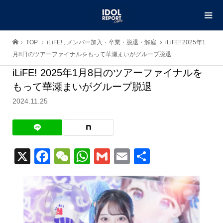
TOP
iLiFE!
,
メンバー加入・卒業・脱退・解雇
iLiFE! 2025年1
月8日のツアーファイナルをもって華瀬まいがグループ脱退
iLiFE! 2025年1月8日のツアーファイナルを
もって華瀬まいがグループ脱退
2024.11.25
X
Facebook
WeChat
WhatsApp
Gmail
Email
共
有