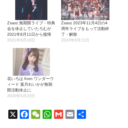
中…
Zsasz 無期限ライブ・特典
Zsasz 2023年11月4日の4
会を休止していたろむが
周年ライブをもって活動終
2021年8月11日から復帰
了・解散
2021年8月10日
2023年8月11日
花いろは from ワンダーウ
ィード 葉月れいかが無期
限活動休止に
2020年5月23日
X
Facebook
WeChat
WhatsApp
Gmail
Email
共
有