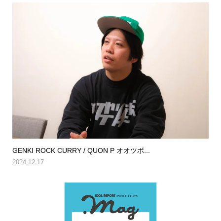
GENKI ROCK CURRY / QUON P オオツボ...
2024.12.17