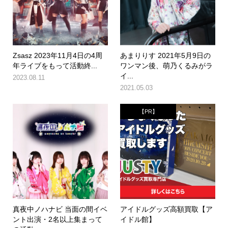
Zsasz 2023年11月4日の4周
あまりりす 2021年5月9日の
年ライブをもって活動終...
ワンマン後、萌乃くるみがラ
イ...
2023.08.11
2021.05.03
【PR】
真夜中ノハナビ 当面の間イベ
アイドルグッズ高額買取【ア
ント出演・2名以上集まって
イドル館】