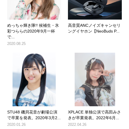
めっちゃ輝き隊!! 候補生・氷
高音質ANCノイズキャンセリ
彩つららの2020年9月一杯
ングイヤホン【NeoBuds P...
で...
2020.08.25
STU48 磯貝花音が劇場公演
XPLACE 単独公演で高田みさ
で卒業を発表。2020年3月2...
きが卒業発表。2022年6月...
2020.01.26
2022.04.26