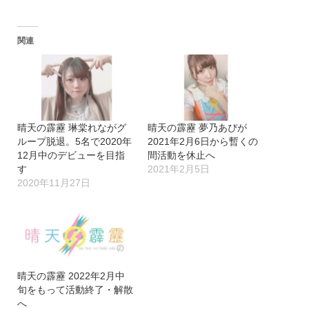
関連
晴天の霹靂 琳棠れながグ
晴天の霹靂 夢乃あぴが
ループ脱退。5名で2020年
2021年2月6日から暫くの
12月中のデビューを目指
間活動を休止へ
す
2021年2月5日
2020年11月27日
晴天の霹靂 2022年2月中
旬をもって活動終了・解散
へ