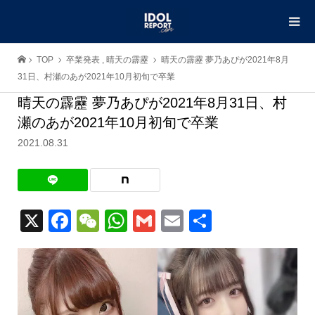
TOP
卒業発表
,
晴天の霹靂
晴天の霹靂 夢乃あぴが2021年8月
31日、村瀬のあが2021年10月初旬で卒業
晴天の霹靂 夢乃あぴが2021年8月31日、村
瀬のあが2021年10月初旬で卒業
2021.08.31
X
Facebook
WeChat
WhatsApp
Gmail
Email
共
有