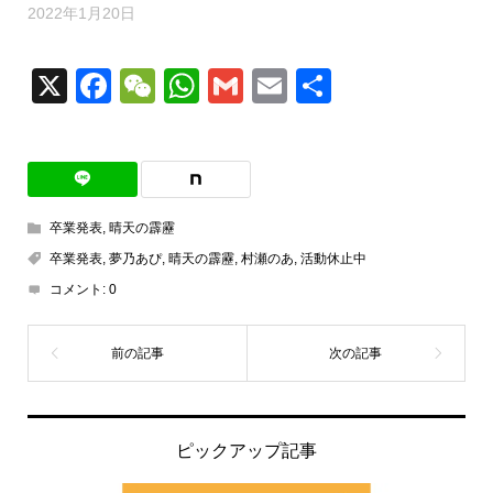
2022年1月20日
X
Facebook
WeChat
WhatsApp
Gmail
Email
共
有
卒業発表
,
晴天の霹靂
卒業発表
,
夢乃あぴ
,
晴天の霹靂
,
村瀬のあ
,
活動休止中
コメント:
0
ピックアップ記事