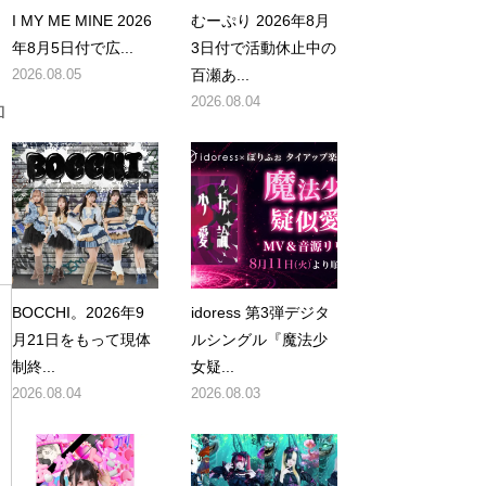
I MY ME MINE 2026
むーぷり 2026年8月
年8月5日付で広...
3日付で活動休止中の
2026.08.05
百瀬あ...
2026.08.04
ロ
BOCCHI。2026年9
idoress 第3弾デジタ
月21日をもって現体
ルシングル『魔法少
制終...
女疑...
2026.08.04
2026.08.03