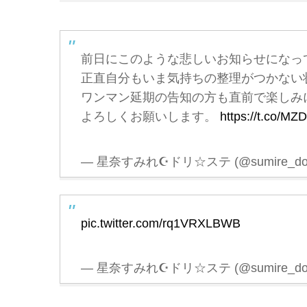
前日にこのような悲しいお知らせになっ
正直自分もいま気持ちの整理がつかない
ワンマン延期の告知の方も直前で楽しみ
よろしくお願いします。
https://t.co/M
— 星奈すみれ☪️ドリ☆ステ (@sumire_dori
pic.twitter.com/rq1VRXLBWB
— 星奈すみれ☪️ドリ☆ステ (@sumire_dori