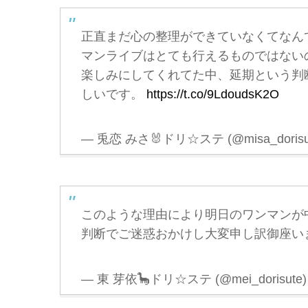
正直まだ心の整理ができていなくてなん
マンライブはとても行えるものではない
楽しみにしてくれてた中、延期という判
しいです。
https://t.co/9LdoudsK2O
— 兎恋 みさ🐰ドリ☆ステ (@misa_dorisu
このような理由により明日のワンマンが
判断でご迷惑おかけし大変申し訳御座い
— 東 芽依🦕ドリ☆ステ (@mei_dorisute