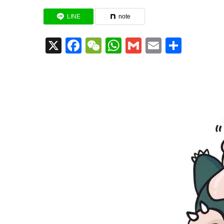
LINE
note
X
Facebook
WeChat
WhatsApp
Gmail
Email
共
有