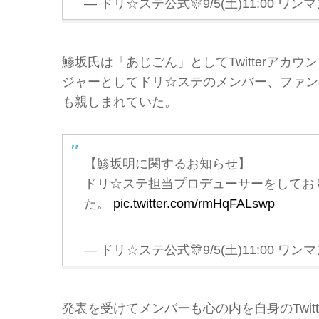
— ドリ☆ステ公式🎊9/5(土)11:00 ワンマンS.
鯵坂氏は「あじごん」としてTwitterア
ジャーとしてドリ☆ステのメンバー、ファン
も親しまれていた。
【鯵坂明に関するお知らせ】
ドリ☆ステ担当プロデューサーをしてお
た。
pic.twitter.com/rmHqFALswp
— ドリ☆ステ公式🎊9/5(土)11:00 ワンマンS.
発表を受けてメンバーも心の内を自身のTwit