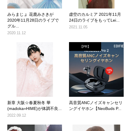
みらまじょ 花鹿みさきが
虚空のカルミア 2021年11月
2020年11月28日のライブで
24日のライブをもってLei...
グル...
2021.11.05
2020.11.12
【PR】
新章 大阪☆春夏秋冬 華
高音質ANCノイズキャンセリ
(madoka=HIME)が体調不良...
ングイヤホン【NeoBuds P...
2022.09.12