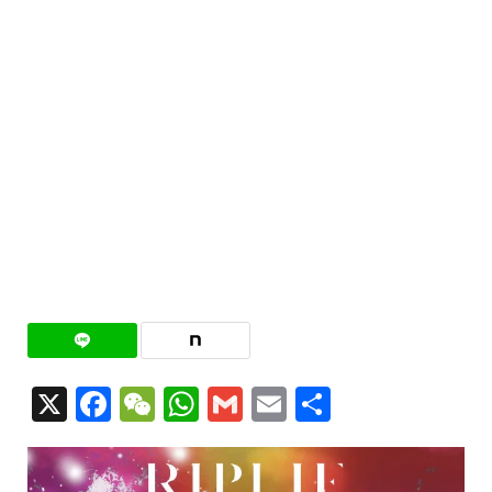
X
Facebook
WeChat
WhatsApp
Gmail
Email
共
有