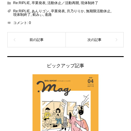
Re:RIPLIE
,
卒業発表
,
活動休止／活動再開
,
現体制終了
Re:RIPLIE
,
あんりゴン
,
卒業発表
,
月乃りりか
,
無期限活動休止
,
現体制終了
,
薊みぃ
,
進路
コメント:
0
ピックアップ記事