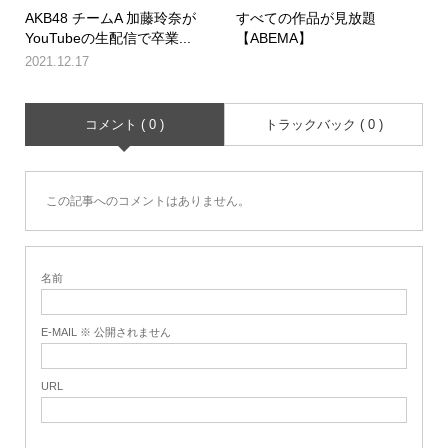
AKB48 チームA 加藤玲奈が
すべての作品が見放題
YouTubeの生配信で卒業...
【ABEMA】
2021.12.17
コメント ( 0 )
トラックバック ( 0 )
この記事へのコメントはありません。
名前
E-MAIL ※ 公開されません
URL