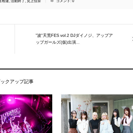
性相違
,
活動終了
,
見上佳奈
コメント:
0
”波”天荒FES vol.2 DJダイノジ、アップア
ップガールズ(仮)出演...
ピックアップ記事