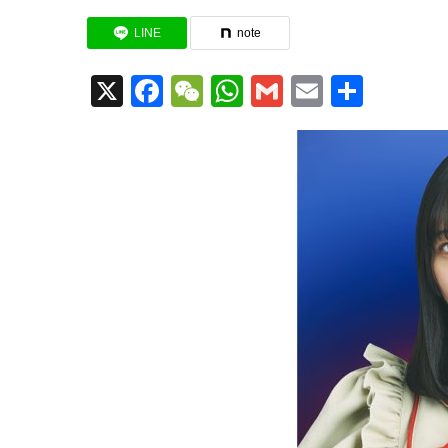
LINE
note
X
Facebook
WeChat
WhatsApp
Gmail
Email
共
有