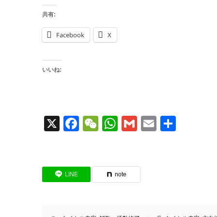
共有:
Facebook
X
いいね:
X
Facebook
WeChat
WhatsApp
Gmail
Email
共
有
LINE
note