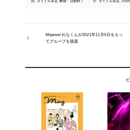
タイトル未定
,
解散・活動終了
タイトル未定
,
方向
Majewel れなくんが2021年11月5日をもっ
てグループを脱退