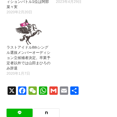
ィションバトル1位は阿部
2023年4月29日
菜々実
2020年2月20日
ラストアイドル8thシング
ル選抜メンバーオーディシ
ョン立候補者決定。卒業予
定者以外では山田まひろの
み辞退
2020年1月7日
X
Facebook
WeChat
WhatsApp
Gmail
Email
共
有