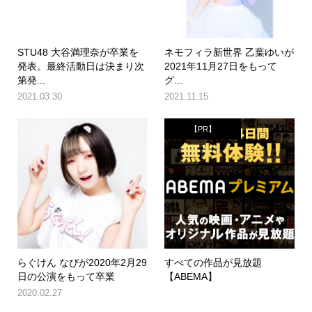
STU48 大谷満理奈が卒業を
ネモフィラ新世界 乙葉ゆいが
発表。最終活動日は決まり次
2021年11月27日をもって
第発...
グ...
2021.03.30
2021.11.15
【PR】
らぐけん なぴが2020年2月29
すべての作品が見放題
日の公演をもって卒業
【ABEMA】
2020.02.27