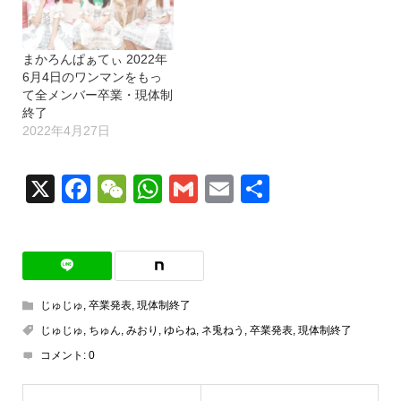
まかろんぱぁてぃ 2022年
6月4日のワンマンをもっ
て全メンバー卒業・現体制
終了
2022年4月27日
X
Facebook
WeChat
WhatsApp
Gmail
Email
共
有
じゅじゅ
,
卒業発表
,
現体制終了
じゅじゅ
,
ちゅん
,
みおり
,
ゆらね
,
ネ兎ねう
,
卒業発表
,
現体制終了
コメント:
0