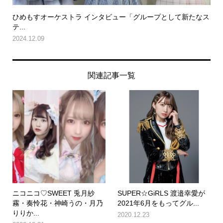
ひめもすオーケストラ インタビュー「グループとして新たなス
テ...
2024.12.09
関連記事一覧
ニコニコ♡SWEET 兎月紗
SUPER☆GiRLS 渡邉幸愛が
霧・奏怜花・神崎うの・月乃
2021年6月をもってグル...
りりか...
2020.12.23