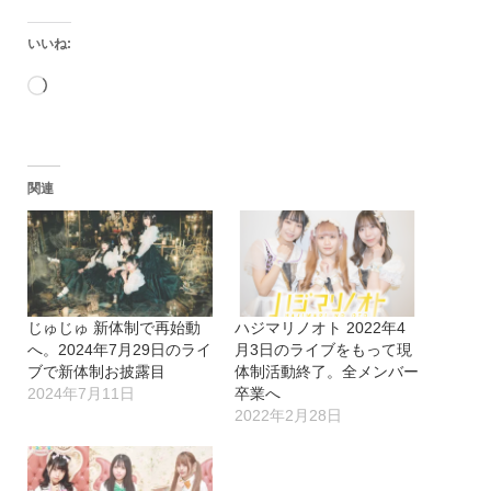
いいね:
読
み
込
関連
み
中…
じゅじゅ 新体制で再始動
ハジマリノオト 2022年4
へ。2024年7月29日のライ
月3日のライブをもって現
ブで新体制お披露目
体制活動終了。全メンバー
2024年7月11日
卒業へ
2022年2月28日