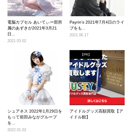
電脳カプセル あいてぃー部所
Payrin’s 2021年7月4日のライ
属のあずきが2021年3月21
ブをも...
日...
2021.06.17
2021.03.02
【PR】
シュアネス 2022年1月29日を
アイドルグッズ高額買取【ア
もって前田みながグループ
イドル館】
を...
2022.01.02