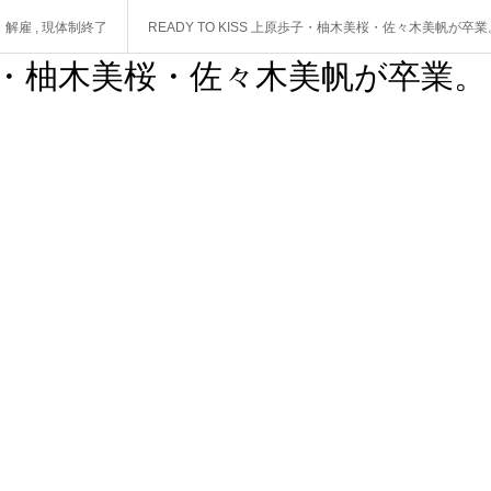
・解雇
,
現体制終了
READY TO KISS 上原歩子・柚木美桜・佐々木美帆が卒
上原歩子・柚木美桜・佐々木美帆が卒業。