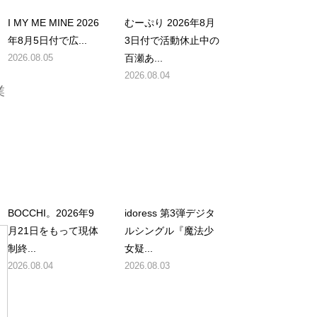
日
I MY ME MINE 2026
むーぷり 2026年8月
年8月5日付で広...
3日付で活動休止中の
2026.08.05
百瀬あ...
2026.08.04
業
BOCCHI。2026年9
idoress 第3弾デジタ
月21日をもって現体
ルシングル『魔法少
制終...
女疑...
2026.08.04
2026.08.03