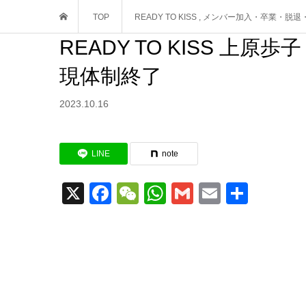
TOP
READY TO KISS
,
メンバー加入・卒業・脱退
READY TO KISS 
現体制終了
2023.10.16
LINE
note
X
Facebook
WeChat
WhatsApp
Gmail
Email
共
有