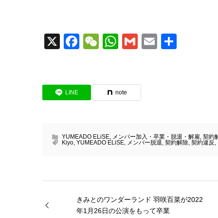
X
Facebook
WeChat
WhatsApp
Gmail
Email
共
有
LINE
note
YUMEADO ELiSE
,
メンバー加入・卒業・脱退・解雇
,
契約
Kiyo
,
YUMEADO ELiSE
,
メンバー脱退
,
契約解除
,
契約違反
,
きみとのワンダーランド 羽咲百菜が2022
年1月26日の公演をもって卒業