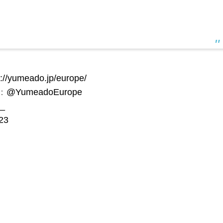
s://yumeado.jp/europe/
ト：
@YumeadoEurope
_
23