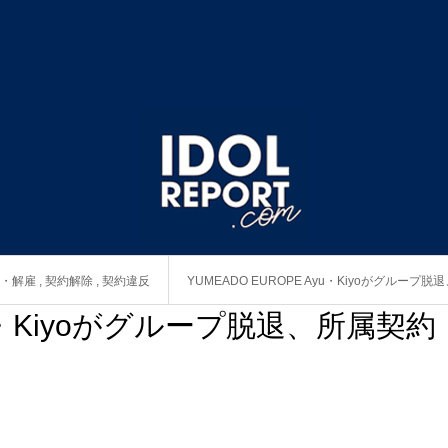
・解雇
,
契約解除
,
契約違反
YUMEADO EUROPE Ayu・Kiyoがグルー
Ayu・Kiyoがグループ脱退、所属契約