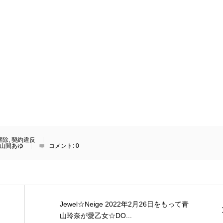
解除
,
契約違反
山間あゆ
コメント:
0
Jewel☆Neige 2022年2月26日をもって青
山玲奈が愛乙女☆DO...