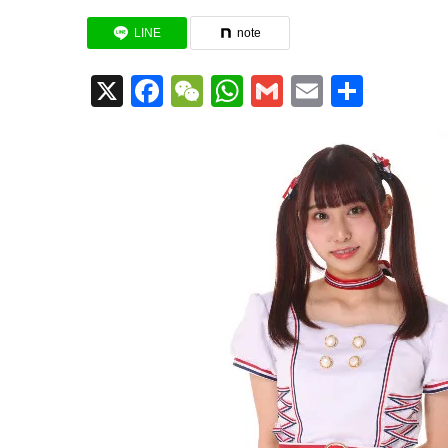
LINE
note
X
Facebook
WeChat
WhatsApp
Gmail
Email
共
有