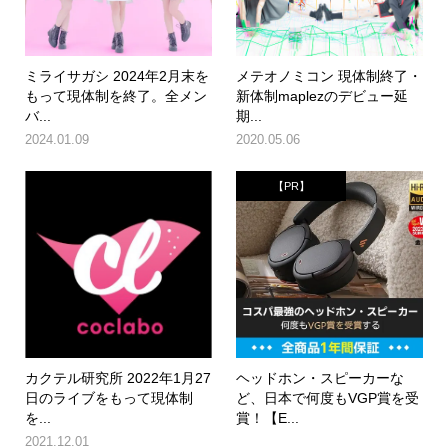
ミライサガシ 2024年2月末を
メテオノミコン 現体制終了・
もって現体制を終了。全メン
新体制maplezのデビュー延
バ...
期...
2024.01.09
2020.05.06
【PR】
カクテル研究所 2022年1月27
ヘッドホン・スピーカーな
日のライブをもって現体制
ど、日本で何度もVGP賞を受
を...
賞！【E...
2021.12.01