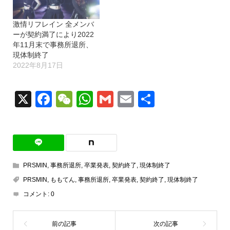
激情リフレイン 全メンバ
ーが契約満了により2022
年11月末で事務所退所、
現体制終了
2022年8月17日
X
Facebook
WeChat
WhatsApp
Gmail
Email
共
有
PRSMIN
,
事務所退所
,
卒業発表
,
契約終了
,
現体制終了
PRSMIN
,
ももてん
,
事務所退所
,
卒業発表
,
契約終了
,
現体制終了
コメント:
0