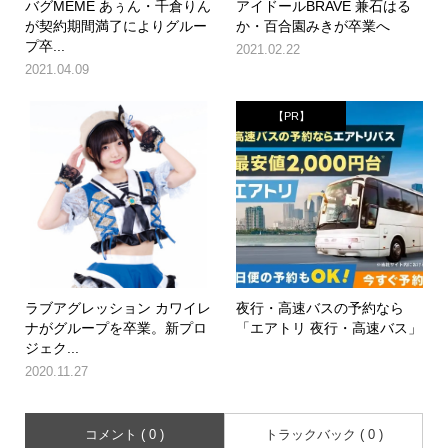
バグMEME あぅん・千倉りん
アイドールBRAVE 兼石はる
が契約期間満了によりグルー
か・百合園みきが卒業へ
プ卒...
2021.02.22
2021.04.09
【PR】
ラブアグレッション カワイレ
夜行・高速バスの予約なら
ナがグループを卒業。新プロ
「エアトリ 夜行・高速バス」
ジェク...
2020.11.27
コメント ( 0 )
トラックバック ( 0 )