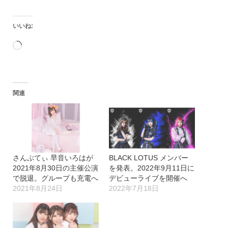
いいね:
読
み
込
関連
み
中…
さんぷてぃ 早音いろはが
BLACK LOTUS メンバー
2021年8月30日の主催公演
を発表。2022年9月11日に
で脱退。グループも充電へ
デビューライブを開催へ
2021年8月24日
2022年7月18日