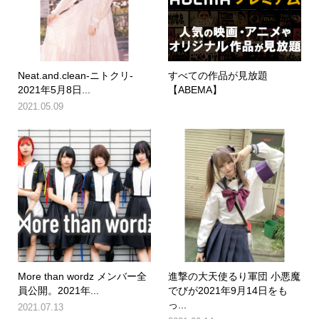
Neat.and.clean-ニトクリ-
すべての作品が見放題
2021年5月8日...
【ABEMA】
2021.05.09
More than wordz メンバー全
進撃の大天使るり軍団 小悪魔
員公開。2021年...
でびが2021年9月14日をも
っ...
2021.07.13