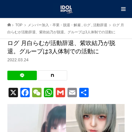
TOP
メンバー加入・卒業・脱退・解雇
,
ログ
,
活動辞退
ログ 月
白らむが活動辞退、紫吹結乃が脱退。グループは3人体制での活動に
ログ 月白らむが活動辞退、紫吹結乃が脱
退。グループは3人体制での活動に
2022.03.24
X
Facebook
WeChat
WhatsApp
Gmail
Email
共
有