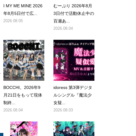
I MY ME MINE 2026
むーぷり 2026年8月
年8月5日付で広...
3日付で活動休止中の
2026.08.05
百瀬あ...
2026.08.04
ビ
BOCCHI。2026年9
idoress 第3弾デジタ
月21日をもって現体
ルシングル『魔法少
制終...
女疑...
2026.08.04
2026.08.03