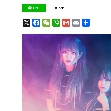
LINE
note
X
Facebook
WeChat
WhatsApp
Gmail
Email
共
有