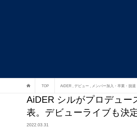
TOP
AiDER
,
デビュー
,
メンバー加入・卒業・脱退
AiDER シルがプロデ
表。デビューライブも決
2022.03.31