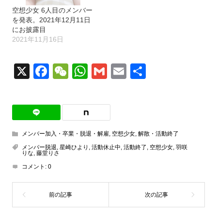
空想少女 6人目のメンバー
を発表。2021年12月11日
にお披露目
2021年11月16日
X
Facebook
WeChat
WhatsApp
Gmail
Email
共
有
メンバー加入・卒業・脱退・解雇
,
空想少女
,
解散・活動終了
メンバー脱退
,
星崎ひより
,
活動休止中
,
活動終了
,
空想少女
,
羽咲
りな
,
藤堂りさ
コメント:
0