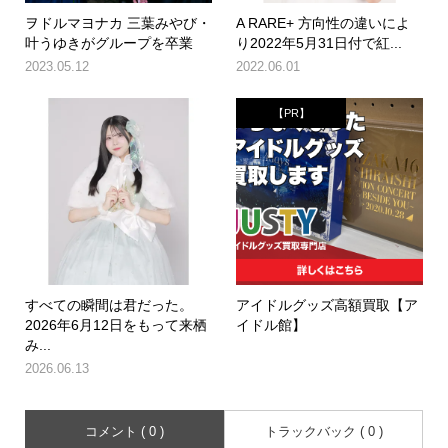
ヲドルマヨナカ 三葉みやび・
A RARE+ 方向性の違いによ
叶うゆきがグループを卒業
り2022年5月31日付で紅...
2023.05.12
2022.06.01
【PR】
すべての瞬間は君だった。
アイドルグッズ高額買取【ア
2026年6月12日をもって来栖
イドル館】
み...
2026.06.13
コメント ( 0 )
トラックバック ( 0 )