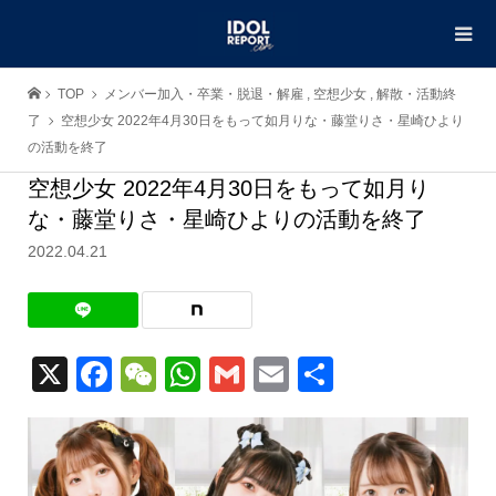
TOP
メンバー加入・卒業・脱退・解雇
,
空想少女
,
解散・活動終
了
空想少女 2022年4月30日をもって如月りな・藤堂りさ・星崎ひより
の活動を終了
空想少女 2022年4月30日をもって如月り
な・藤堂りさ・星崎ひよりの活動を終了
2022.04.21
X
Facebook
WeChat
WhatsApp
Gmail
Email
共
有