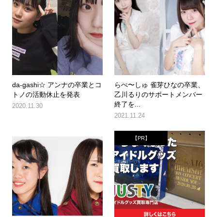
da-gashi☆ アンナの卒業とコ
らぺ〜しゅ 雀芽ひなの卒業、
トノの活動休止を発表
乙川るりのサポートメンバー
終了を...
2020.11.30
2021.11.24
【PR】