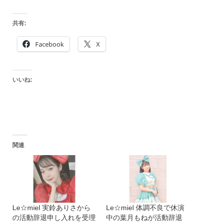
共有:
Facebook
X
いいね:
関連
Le☆miel 実鈴ありさから
Le☆miel 体調不良で休演
の活動辞退申し入れを受理
中の葉月もねが活動辞退