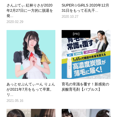
さんぷてぃ 紅林りさが2020
SUPER☆GiRLS 2020年12月
年2月27日に一方的に脱退を
31日をもって石丸千...
発...
2020.10.27
2020.02.29
【PR】
あっとせぶんてぃーん りょん
育毛の常識を覆す！新感覚の
が2021年7月をもって卒業。
炭酸育毛剤【バブルス】
リ...
2021.05.16