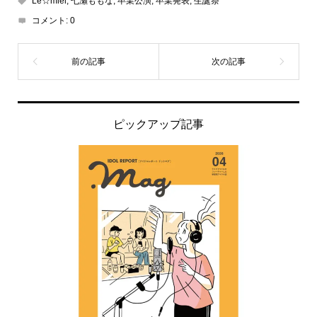
Le☆miel
,
七瀬ももな
,
卒業公演
,
卒業発表
,
生誕祭
コメント:
0
ピックアップ記事