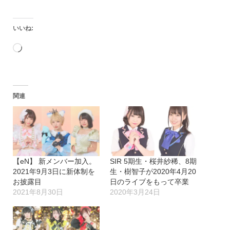
いいね:
読
み
込
関連
み
中…
【eN】 新メンバー加入。
SIR 5期生・桜井紗稀、8期
2021年9月3日に新体制を
生・樹智子が2020年4月20
お披露目
日のライブをもって卒業
2021年8月30日
2020年3月24日