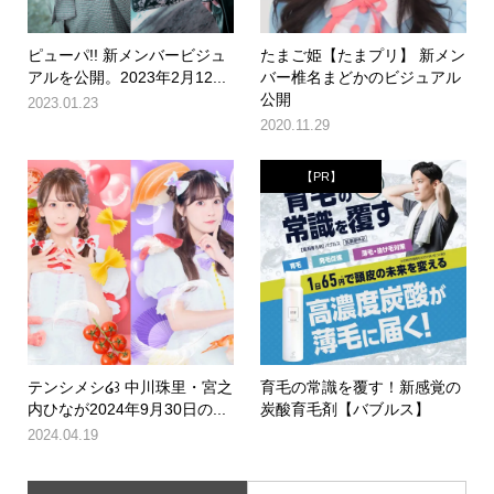
ピューパ!! 新メンバービジュ
たまご姫【たまプリ】 新メン
アルを公開。2023年2月12...
バー椎名まどかのビジュアル
公開
2023.01.23
2020.11.29
【PR】
テンシメシ໒꒱ 中川珠里・宮之
育毛の常識を覆す！新感覚の
内ひなが2024年9月30日の...
炭酸育毛剤【バブルス】
2024.04.19