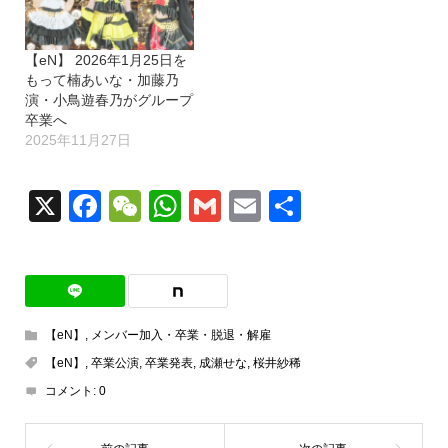
【eN】 2026年1月25日を
もって楠あいな・加藤乃
演・小鳥遊春乃がグループ
卒業へ
2025年11月27日
X
Facebook
WeChat
WhatsApp
Gmail
Email
共
有
【eN】
,
メンバー加入・卒業・脱退・解雇
【eN】
,
卒業公演
,
卒業発表
,
成瀬せな
,
桜井紗稀
コメント:
0