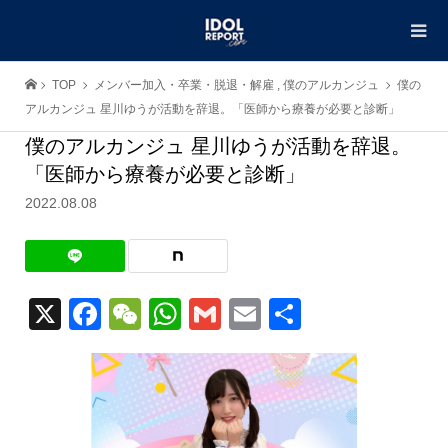
TOP
メンバー加入・卒業・脱退・解雇
,
僕のアルカンジュ
僕の
アルカンジュ 星川ゆうが活動を辞退。「医師から療養が必要と診断」
僕のアルカンジュ 星川ゆうが活動を辞退。
「医師から療養が必要と診断」
2022.08.08
X
Facebook
WeChat
WhatsApp
Gmail
Email
共
有