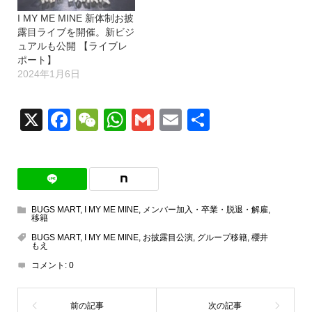
I MY ME MINE 新体制お披
露目ライブを開催。新ビジ
ュアルも公開 【ライブレ
ポート】
2024年1月6日
X
Facebook
WeChat
WhatsApp
Gmail
Email
共
有
BUGS MART
,
I MY ME MINE
,
メンバー加入・卒業・脱退・解雇
,
移籍
BUGS MART
,
I MY ME MINE
,
お披露目公演
,
グループ移籍
,
櫻井
もえ
コメント:
0