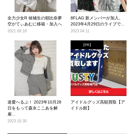
全力少女R 候補生の朝比奈夢
8FLAG 新メンバーが加入。
空がてぃあむに移籍・加入へ
2023年4月29日のライブで...
2021.09.18
2023.04.11
【PR】
迷愛へるぷ！ 2023年10月28
アイドルグッズ高額買取【ア
日をもって森永ここあを解
イドル館】
雇...
2023.10.30