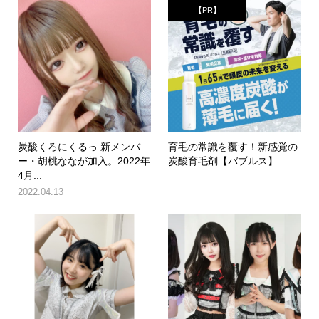
【PR】
炭酸くろにくるっ 新メンバ
育毛の常識を覆す！新感覚の
ー・胡桃ななが加入。2022年
炭酸育毛剤【バブルス】
4月...
2022.04.13