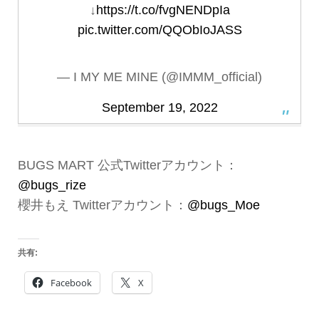
↓
https://t.co/fvgNENDpIa
pic.twitter.com/QQObIoJASS
— I MY ME MINE (@IMMM_official)
September 19, 2022
BUGS MART 公式Twitterアカウント：
@bugs_rize
櫻井もえ Twitterアカウント：
@bugs_Moe
共有:
Facebook
X