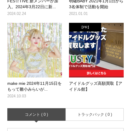
FES☆TIVE 新メンバーが加
明確BABY 2021年1月1日から
入。2024年3月22日に新...
3名体制で活動を開始
2024.02.24
2021.01.01
【PR】
make mie 2024年11月15日を
アイドルグッズ高額買取【ア
もって雛小みらいが...
イドル館】
2024.10.03
コメント ( 0 )
トラックバック ( 0 )