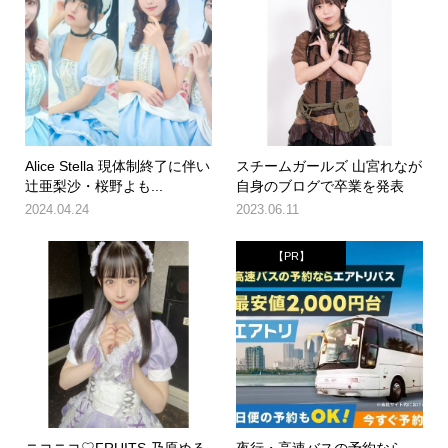
Alice Stella 現体制終了に伴い
スチームガールズ 山宮れなが
辻亜梨沙・桜野よも...
自身のブログで卒業を発表
2024.04.24
2023.06.11
【PR】
ニコニコ♡FRUITS 乃原める
夜行・高速バスの予約なら