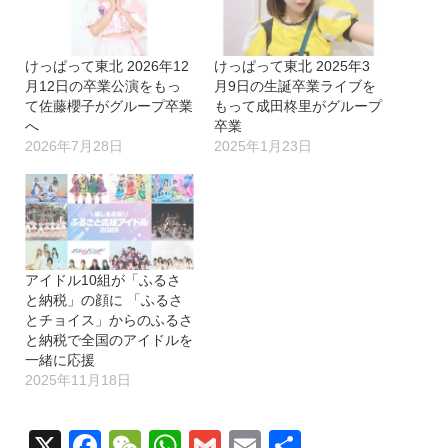
中…
けっぱって東北 2026年12
けっぱって東北 2025年3
月12日の卒業公演をもっ
月9日の生誕卒業ライブを
て佐藤櫻子がグループ卒業
もって成田柊里がグループ
へ
卒業
2026年7月28日
2025年1月23日
アイドル10組が「ふるさ
と納税」の顔に 「ふるさ
とチョイス」からのふるさ
と納税で全国のアイドルを
一緒に応援
2025年11月18日
X
Facebook
WeChat
WhatsApp
Gmail
Email
共