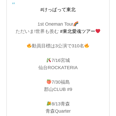
#けっぱって東北
1st Oneman Tour
ただいま!世界も羨む
#東北愛魂ツアー
動員目標は3公演で310名
7/16宮城
仙台ROCKATERIA
7/30福島
郡山CLUB #9
8/13青森
青森Quarter