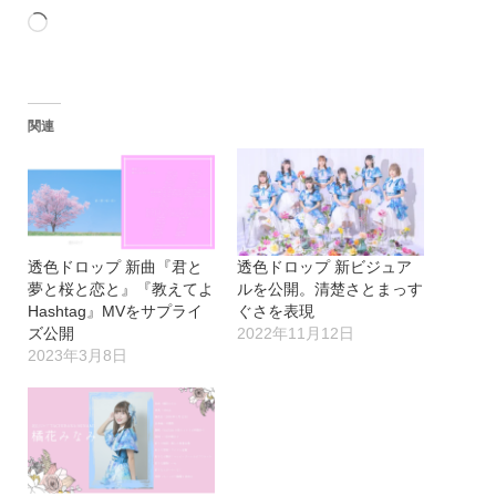
読
み
込
関連
み
中…
透色ドロップ 新曲『君と
透色ドロップ 新ビジュア
夢と桜と恋と』『教えてよ
ルを公開。清楚さとまっす
Hashtag』MVをサプライ
ぐさを表現
ズ公開
2022年11月12日
2023年3月8日