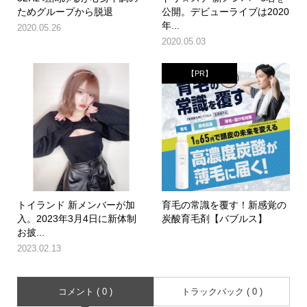
ためグループから脱退
公開。デビューライブは2020
年...
2020.05.26
2020.05.03
【PR】
トイランド 新メンバーが加
育毛の常識を覆す！新感覚の
入。2023年3月4日に新体制
炭酸育毛剤【バブルス】
お披...
2023.02.13
コメント ( 0 )
トラックバック ( 0 )