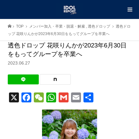
TOP
メンバー加入・卒業・脱退・解雇
,
透色ドロップ
透色ドロ
ップ 花咲りんかが2023年6月30日をもってグループを卒業へ
透色ドロップ 花咲りんかが2023年6月30日
をもってグループを卒業へ
2023.06.27
X
Facebook
WeChat
WhatsApp
Gmail
Email
共
有