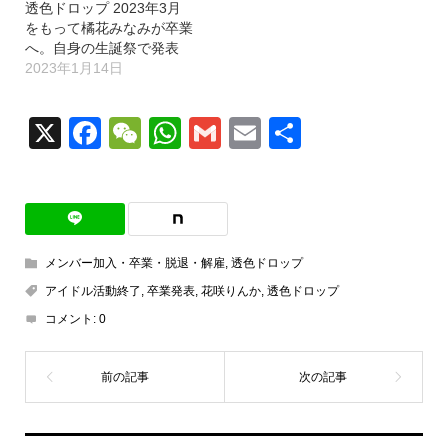
透色ドロップ 2023年3月
をもって橘花みなみが卒業
へ。自身の生誕祭で発表
2023年1月14日
X
Facebook
WeChat
WhatsApp
Gmail
Email
共
有
メンバー加入・卒業・脱退・解雇
,
透色ドロップ
アイドル活動終了
,
卒業発表
,
花咲りんか
,
透色ドロップ
コメント:
0