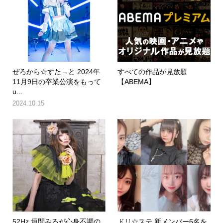
ぜろから☆すた→と 2024年
すべての作品が見放題
11月9日の卒業公演をもって
【ABEMA】
u...
2024.10.15
52Hz 垣間みるが心身不調の
ドリ☆ステ 新メンバー6名を