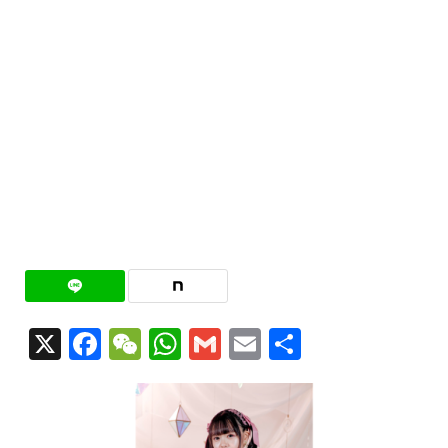
X
Facebook
WeChat
WhatsApp
Gmail
Email
共
有