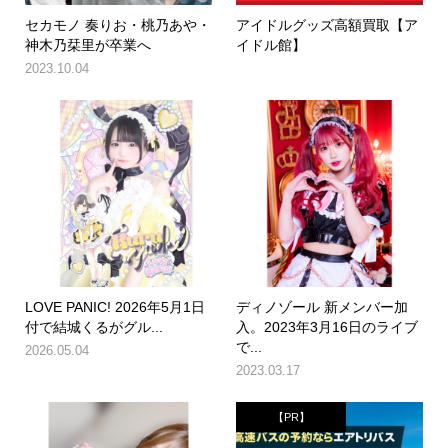
セカモノ 奏りお・桃乃あや・
アイドルグッズ高額買取【ア
神木乃栞里が卒業へ
イドル館】
2023.10.04
LOVE PANIC! 2026年5月1日
ディノゾール 新メンバー加
付で結城くるがグル...
入。2023年3月16日のライブ
で...
2026.05.04
2023.03.17
【PR】