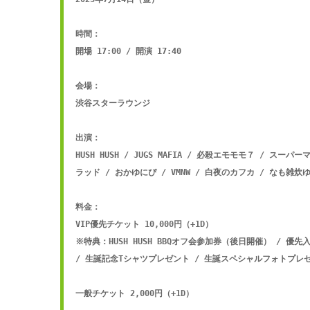
時間：

開場 17:00 / 開演 17:40

会場：

渋谷スターラウンジ

出演：

HUSH HUSH / JUGS MAFIA / 必殺エモモモ７ / ス
ラッド / おかゆにぴ / VMNW / 白夜のカフカ / なも雑炊
料金：

VIP優先チケット 10,000円（+1D）

※特典：HUSH HUSH BBQオフ会参加券（後日開催） / 優
/ 生誕記念Tシャツプレゼント / 生誕スペシャルフォトプレゼ
一般チケット 2,000円（+1D）
