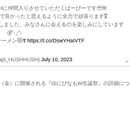
USHに仲間入りさせていただくばーぴーです🥹🌺
で良かったと思えるように全力で頑張ります🎖
しました、みなさんに会えるのを楽しみにしています
ദ്ദിᐢ- ̫-ᐢ₎
メン😾❣️
https://t.co/DswYHaIVTF
api_HUSHHUSH)
July 10, 2023
4日（金）に開催される『ゆにぴなもW生誕祭』の詳細につ