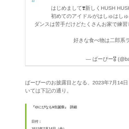
はじめまして❣️新しくHUSH H
初めてのアイドルがはしゅはしゅ
ダンスは苦手だけどたくさんお家で練習
好きな食べ物は二郎系ラー
— ばーぴー🎖 (@b
ばーぴーのお披露目となる、2023年7月1
いては下記の通り。
『ゆにぴなもW生誕祭』 詳細

日付：

2023年7月14日（金）
