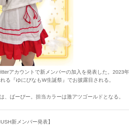
Twitterアカウントで新メンバーの加入を発表した。2023年
される『ゆにぴなもW生誕祭』でお披露目される。
たのは、ばーぴー。担当カラーは激アツゴールドとなる。
 HUSH新メンバー発表】