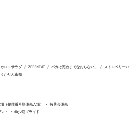
ーパーマカロニサラダ / ZEPANEWT / バカは死ぬまでなおらない。 / ストロベリーバ
ゆうかりん夜骸

先入場（整理番号順優先入場） / 特典会優先

ント / 幼少期プライド
