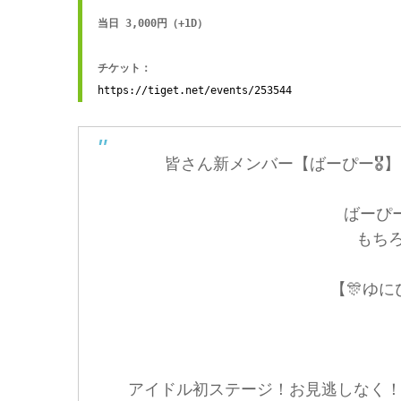
当日 3,000円（+1D）

https://tiget.net/events/253544
皆さん新メンバー【ばーぴー🎖️
ばーぴー
もち
【🎊ゆに
アイドル初ステージ！お見逃しなく