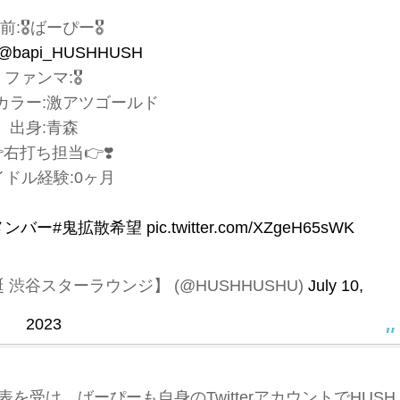
前:🎖️ばーぴー🎖️
@bapi_HUSHHUSH
ファンマ:🎖️
カラー:激アツゴールド
出身:青森
👉右打ち担当👉❣️
イドル経験:0ヶ月
メンバー
#鬼拡散希望
pic.twitter.com/XZgeH65sWK
生誕 渋谷スターラウンジ】 (@HUSHHUSHU)
July 10,
2023
入発表を受け、ばーぴーも自身のTwitterアカウントでHUSH