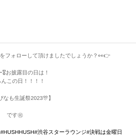
】をフォローして頂けましたでしょうか？👀👉
🎖️お披露目の日は！
ろんこの日！！！！
ぴなも生誕祭2023🎊】
です㊗️
！
#HUSHHUSH
#渋谷スターラウンジ
#決戦は金曜日