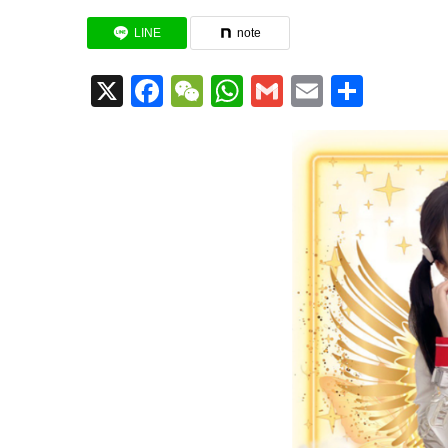
LINE
note
X
Facebook
WeChat
WhatsApp
Gmail
Email
共
有